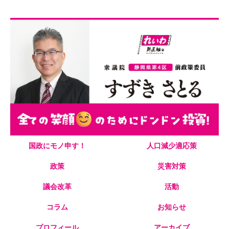
☺笑顔のためにドンドン投資！スマイル日本☺
国政にモノ申す！
人口減少適応策
政策
災害対策
議会改革
活動
コラム
お知らせ
プロフィール
アーカイブ