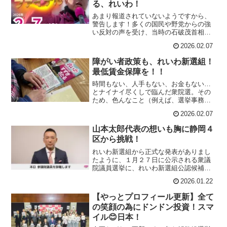
これか
る、れいわ！
あまり報道されていないようですから、
警告します！多くの国民や野党からの強
い反対の声を受け、当時の石破茂首相が
2025年3月に凍結した高額療養費制度の限
2026.02.07
度額引き上げを、高市総理は再び実行し
ようとしています！高市総理の、ワガマ
障がい者政策も、れいわ新選組！
マ解散、統一教会問題隠し解散のために
最低賃金保障を！！
まだ審議されていない来年度予算案に、
202
時間もない、人手もない、お金もない…
とナイナイ尽くしで臨んだ衆院選。その
ため、色んなこと（例えば、選挙事務所
等）を最初からあきらめないといけなか
2026.02.07
ったのですが、何とかしたいと考えたの
が選挙運動ビラ（政策ビラ・証紙ビラ）
山本太郎代表の想いも胸に静岡４
の最大限（計１１万枚）の活用でした。
区から挑戦！
ただ、そこで問題となるのが、ビラへの
証紙貼りでし
れいわ新選組から正式な発表がありまし
たように、１月２７日に公示される衆議
院議員選挙に、れいわ新選組公認候補と
して静岡４区（静岡市清水区、富士市の
2026.01.22
一部（旧富士川町）、富士宮市）から挑
戦することとなりました。とにかく全く
【やっとプロフィール更新】全て
急な、物価対策等そっちのけの衆議院解
の笑顔の為にドンドン投資！スマ
散と選挙であるため、文字通り猫の手も
借りたい状況
イル😊日本！