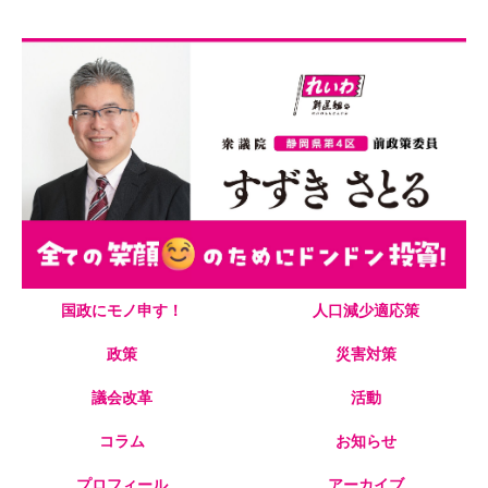
☺笑顔のためにドンドン投資！スマイル日本☺
国政にモノ申す！
人口減少適応策
政策
災害対策
議会改革
活動
コラム
お知らせ
プロフィール
アーカイブ