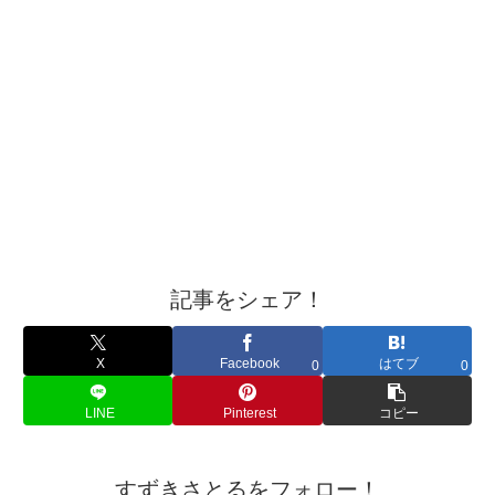
国政にモノ申す！
記事をシェア！
X
Facebook
はてブ
0
0
LINE
Pinterest
コピー
すずきさとるをフォロー！