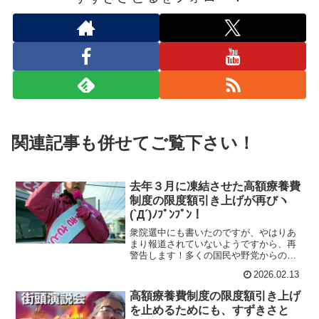
関連記事も併せてご覧下さい！
去年３月に凍結させた高額療養費
制度の限度額引き上げが再びヽ
(`Д´)ﾉﾌﾟﾝﾌﾟﾝ！
衆院選中にも書いたのですが、やはりあ
まり報道されていないようですから、再
警告します！多くの国民や野党からの強
い反対の声を受け、当時の石破茂首相が
2026.02.13
2025年3月に凍結した高額療養費制度の限
度額引き上げを、高市総理は再び実行し
高額療養費制度の限度額引き上げ
ようとしています！高市総理の、ワガマ
を止めるためにも、すずきさと
マ解散、統一教会問題隠し解散のために