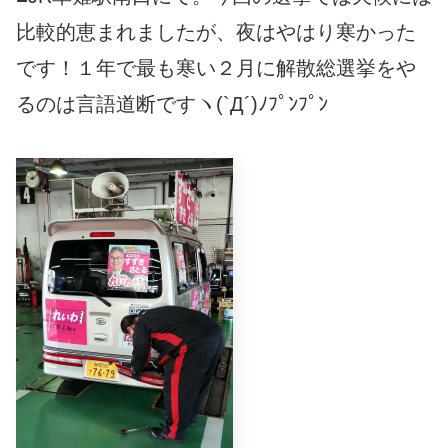
比較的恵まれましたが、夜はやはり寒かった
です！１年で最も寒い２月に解散総選挙をや
るのは言語道断ですヽ(`Д´)ﾉﾌﾟﾝﾌﾟﾝ