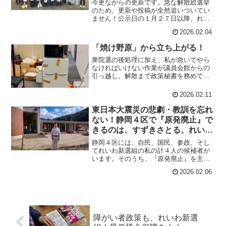
今更ながらの更新です。急な解散総選挙
のため、更新や投稿が全然追いついてい
ません！公示日の１月２７日以降、れい
わ新選組の公認候補として、静岡４区
2026.02.04
（静岡市清水区、富士市の一部（旧富士
川町）、富士宮市）を駆け回っていま
「焼け野原」から立ち上がる！
す！★れいわ新選組党本部による次期衆
院選公認候補予定者紹介記者会見（令和
衆院選の後処理に加え、私が急いでやら
８年１月２２日）
なければいけない作業が議員会館からの
引っ越し。解散まで政策秘書を務めてい
た上村英明・前衆議院議員の事務所の引
き上げです。■衆議院第一議員会館３０９
2026.02.11
号室（上村事務所）の様子２月８日の投
票日からわずか４日間（１２日まで！）
東日本大震災の悲劇・教訓を忘れ
で事務所を空けなければいけないという
ない！静岡４区で『原発廃止』で
忙しい日程
きるのは、すずきさとる、れいわ
新選組だけ！！
静岡４区には、自民、国民、参政、そし
てれいわ新選組の私の計４人の候補者が
います。そのうち、『原発廃止』を主張
しているのは、すずきさとる、そして、
2026.02.06
れいわ新選組だけです！※国民や参政等
が原発推進派であることを説明した記事
は例えばこちら（昨年の参院選直後の
「原子力産業新聞記事）今年の３月、つ
まり来月で、あ
障がい者政策も、れいわ新選