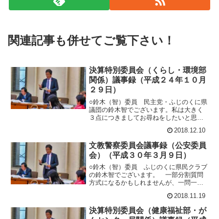
関連記事も併せてご覧下さい！
決算特別委員会（くらし・環境部
関係）議事録（平成２４年１０月
２９日）
○鈴木（智）委員 民主党・ふじのくに県
議団の鈴木智でございます。私は大きく
３点につきましてお尋ねをしたいと思い
ますので、よろしくお願いいたしま
2018.12.10
す。 まず、説明書１ページの主要施策
の実施状況及び評価と課題に、「がけ地
文教警察委員会議事録（公安委員
近接危険住宅移転事業や宅地造成等規制
会）（平成３０年３月９日）
法に基づき、宅地等の安全性の確保に努
めた」とありま
○鈴木（智）委員 ふじのくに県民クラブ
の鈴木智でございます。 一部分割質問
方式になるかもしれませんが、一問一答
方式でお願いしたいと思います。 ま
2018.11.19
ず、ことしの２月から運用が始まりまし
た可搬式速度違反自動取締装置について
決算特別委員会（健康福祉部・が
お伺いしたいと思います。 あっちこっ