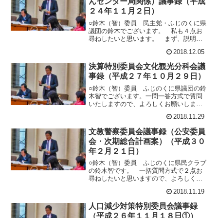
んセンター局関係）議事録（平成
ちでも報道されましたし、最初の場所が
私の地元でよ
２４年１１月２日）
○鈴木（智）委員 民主党・ふじのくに県
議団の鈴木でございます。 私も４点お
尋ねしたいと思います。 まず、説明書
56ページにありますしずおか結婚プロジ
2018.12.05
ェクトについてお尋ねしたいと思いま
す。 正直なところ、私はこういった事
決算特別委員会文化観光分科会議
業を県がやることについてはちょっと疑
事録（平成２７年１０月２９日）
問があるんですが、それはまた別にして
おきまして
○鈴木（智）委員 ふじのくに県議団の鈴
木智でございます。一問一答方式で質問
いたしますので、よろしくお願いしま
す。 まず、細かいんですが、歳入歳出
2018.11.29
決算書の附の135ページ。 観光交流費の
旅費が翌年度繰越明許費で230万5000円
文教警察委員会議事録（公安委員
繰り越されているんですが、この中身と
会・次期総合計画案）（平成３０
理由を教えてください。○藤原観光交流局
年２月２１日）
○鈴木（智）委員 ふじのくに県民クラブ
の鈴木智です。 一括質問方式で２点お
尋ねしたいと思いますので、よろしくお
願いいたします。 まず、１点目が12月
2018.11.19
議会でも質問させていただいたんです
が、次期総合計画案の66ページの重要犯
人口減少対策特別委員会議事録
罪検挙率でございます。 趣旨は全く同
（平成２６年１１月１８日①）
じでございまして、前回御答弁もいただ