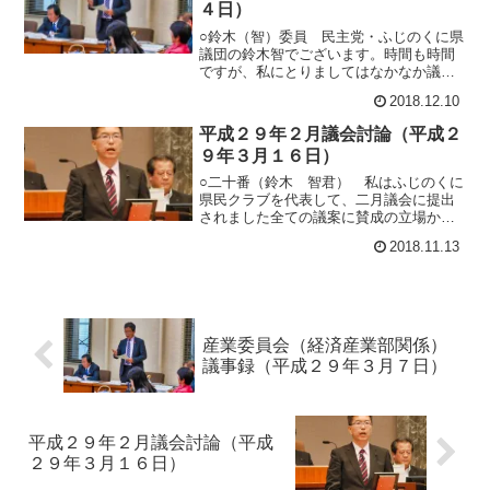
正化計画が
４日）
○鈴木（智）委員 民主党・ふじのくに県
議団の鈴木智でございます。時間も時間
ですが、私にとりましてはなかなか議会
事務局にこうやって質問する機会がない
2018.12.10
もんですから、ある意味私にとってはオ
リンピックみたいな日ですので、ちょっ
平成２９年２月議会討論（平成２
と多目に６問を簡単に質問します。よろ
９年３月１６日）
しくお願いいたします。 まず１点目
が、昨年度の
○二十番（鈴木 智君） 私はふじのくに
県民クラブを代表して、二月議会に提出
されました全ての議案に賛成の立場か
ら、その理由と若干の意見を申し上げ討
2018.11.13
論いたします。 まず初めに、第一号議
案「平成二十九年度静岡県一般会計予
算」に関して賛成理由を申し上げま
す。 ふじのくに県民クラブでは、予算
編成に先立ち私たち
産業委員会（経済産業部関係）
議事録（平成２９年３月７日）
平成２９年２月議会討論（平成
２９年３月１６日）