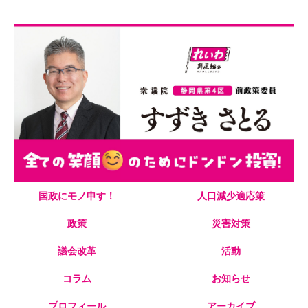
☺笑顔のためにドンドン投資！スマイル日本☺
国政にモノ申す！
人口減少適応策
政策
災害対策
議会改革
活動
コラム
お知らせ
プロフィール
アーカイブ