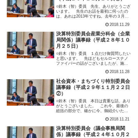
きました
○鈴木（智）委員 先生、ありがとうござ
います。 先生のお話を最初に伺ったの
は、あれは2013年ですね。去年の３月だ
と思いますが、先生が県の幹部の方に講
2018.11.29
演された際、私もお招きいただきまして
お話を伺って、それ以来、先生の「2100
決算特別委員会産業分科会（企業
年、人口３分の１の日本」も読ませてい
局関係）議事録（平成２８年１０
ただいて、非常に尊敬しておりまして、
特
月２５日）
○鈴木（智）委員 １点だけ御質問したい
と思います。 先ほどもセルロースナノ
ファイバーの話がございましたが、施策
展開表９ページを見ますと、セルロース
2018.11.28
ナノファイバーとその他新素材、新技術
で人工１名ということです。これは、そ
社会資本・まちづくり特別委員会
れぞれ0.5人工ずつやっている理解でよろ
議事録（平成２９年１１月２２日
しいんでしょうか。○杉山新プロジェクト
推進
②）
○鈴木（智）委員 本日は貴重な話、あり
がとうございました。 これ今、最後の
総括の部分で、確かに今、御紹介いただ
いたのは、基本的に短期的な取り組みだ
2018.11.21
と思うんですね。こういった北九州です
とか台東区は、こういった取り組みによ
決算特別委員会（議会事務局関
り、町ににぎわいが戻ってきたというこ
係）議事録（平成２４年１０月２
とだと思うんですが、やはりこの立地適